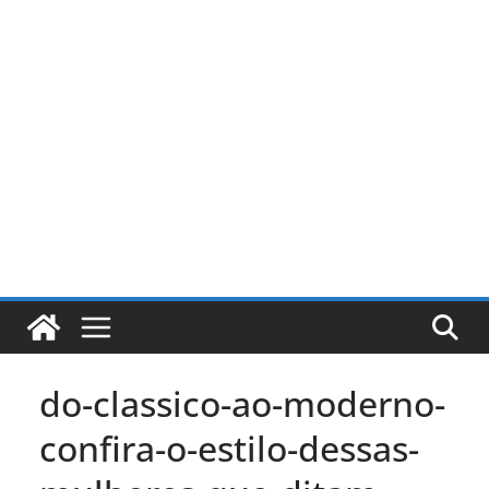
Pular
para
o
conteúdo
do-classico-ao-moderno-
confira-o-estilo-dessas-