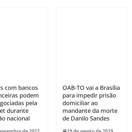
as com bancos
OAB-TO vai a Brasília
anceiras podem
para impedir prisão
egociadas pela
domiciliar ao
net durante
mandante da morte
ão nacional
de Danilo Sandes
 novembro de 2022
19 de agosto de 2019