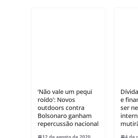
‘Não vale um pequi
Dívid
roído’: Novos
e fin
outdoors contra
ser n
Bolsonaro ganham
inter
repercussão nacional
mutir
12 de agosto de 2020
4 de