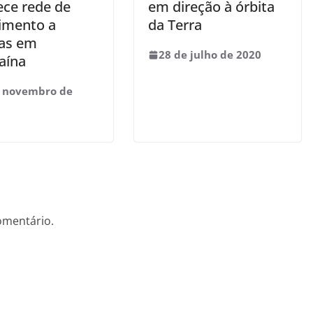
ece rede de
em direção à órbita
imento a
da Terra
tas em
28 de julho de 2020
aína
e novembro de
omentário.