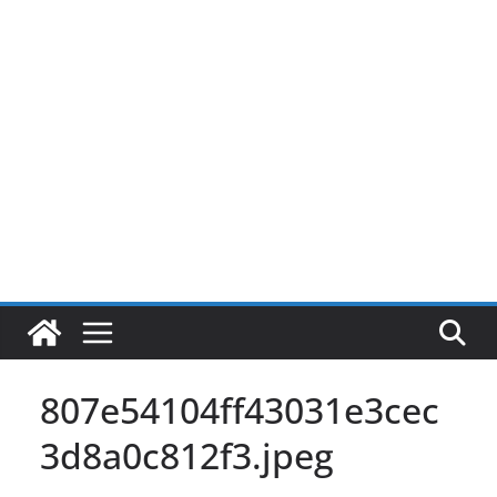
Pular
para
o
conteúdo
807e54104ff43031e3cec
3d8a0c812f3.jpeg