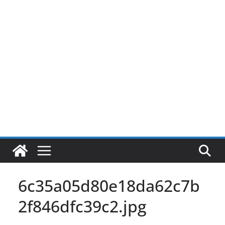
Pular
para
o
conteúdo
6c35a05d80e18da62c7b
2f846dfc39c2.jpg