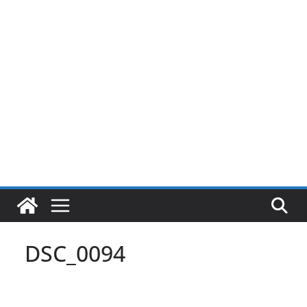
Pular
para
o
conteúdo
DSC_0094