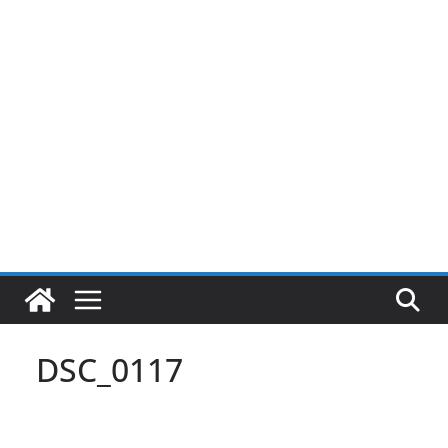
Pular
para
o
conteúdo
DSC_0117