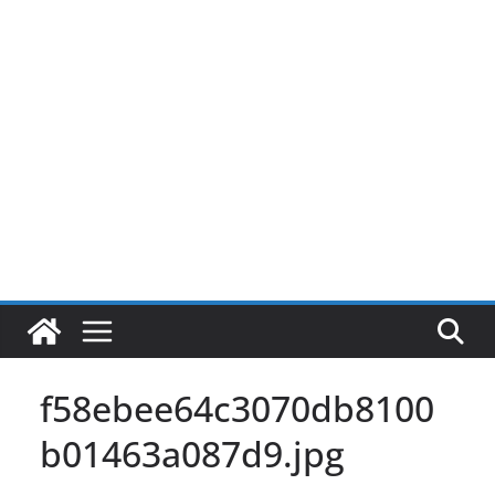
Pular
para
o
conteúdo
f58ebee64c3070db8100
b01463a087d9.jpg