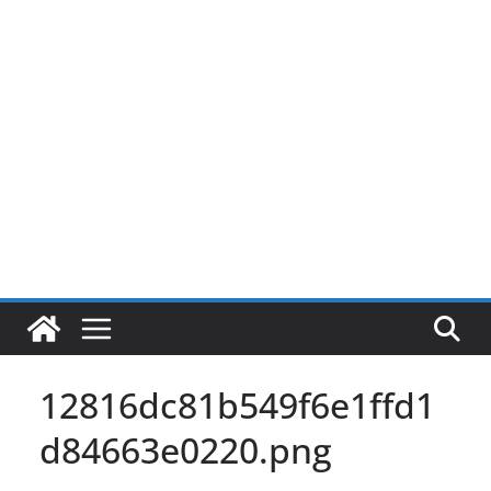
Pular
para
o
conteúdo
12816dc81b549f6e1ffd1
d84663e0220.png