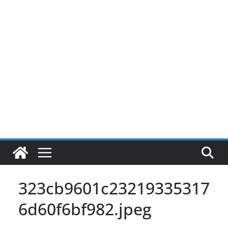
Pular
para
o
conteúdo
323cb9601c23219335317
6d60f6bf982.jpeg