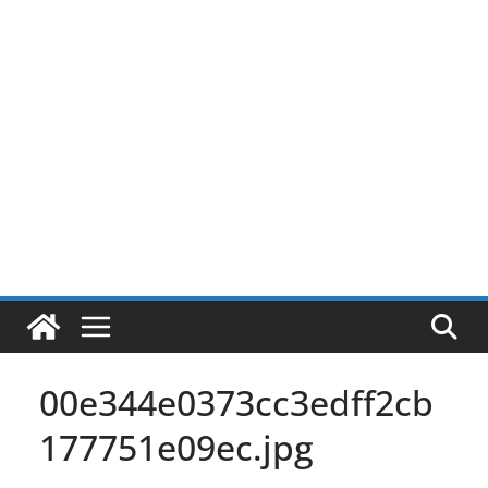
Pular
para
o
conteúdo
00e344e0373cc3edff2cb
177751e09ec.jpg