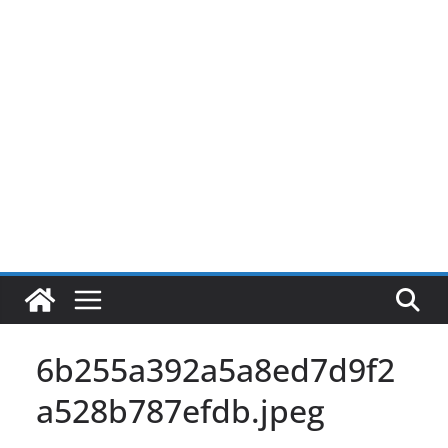
Pular
para
o
conteúdo
6b255a392a5a8ed7d9f2
a528b787efdb.jpeg