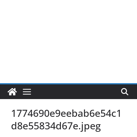
Pular
para
o
conteúdo
1774690e9eebab6e54c1
d8e55834d67e.jpeg