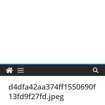
Pular
para
o
conteúdo
d4dfa42aa374ff1550690f
13fd9f27fd.jpeg