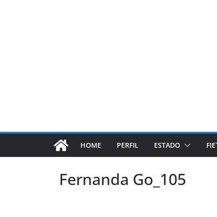
Pular
para
o
conteúdo
HOME
PERFIL
ESTADO
FI
Fernanda Go_105