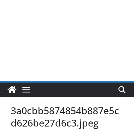
Pular
para
o
conteúdo
3a0cbb5874854b887e5c
d626be27d6c3.jpeg