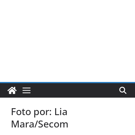
Pular
para
o
conteúdo
Foto por: Lia
Mara/Secom