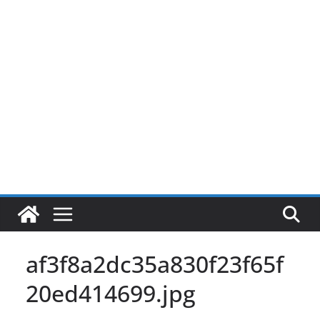
Pular
para
o
conteúdo
af3f8a2dc35a830f23f65f
20ed414699.jpg