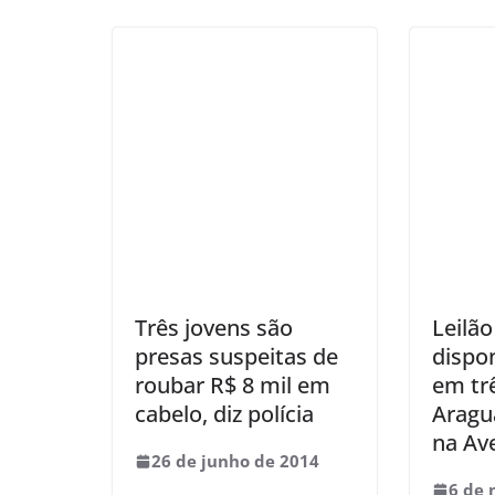
Três jovens são
Leilão
presas suspeitas de
dispon
roubar R$ 8 mil em
em trê
cabelo, diz polícia
Aragua
na Ave
26 de junho de 2014
6 de 