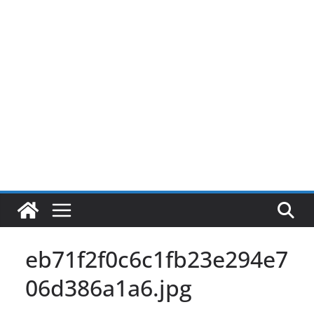
Pular
para
o
conteúdo
eb71f2f0c6c1fb23e294e7
06d386a1a6.jpg