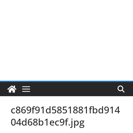
Pular
para
o
conteúdo
c869f91d5851881fbd914
04d68b1ec9f.jpg