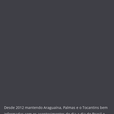
Desde 2012 mantendo Araguaína, Palmas e o Tocantins bem
informadas com os acontecimentos do dia a dia do Brasil e