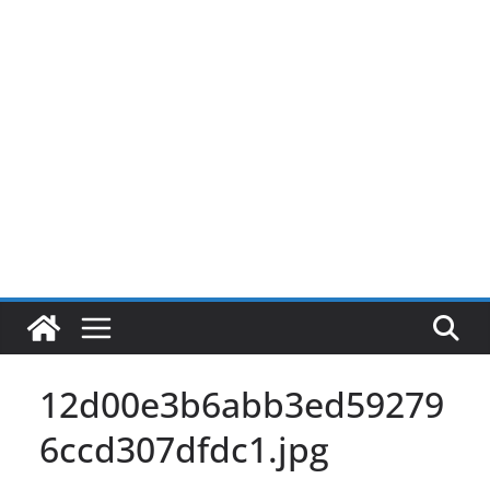
Pular
para
o
conteúdo
12d00e3b6abb3ed59279
6ccd307dfdc1.jpg