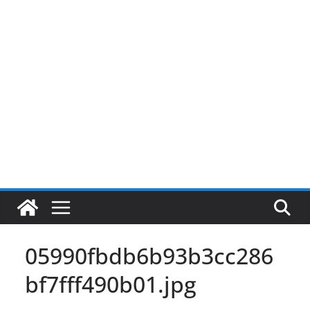
Pular
para
o
conteúdo
05990fbdb6b93b3cc286
bf7fff490b01.jpg