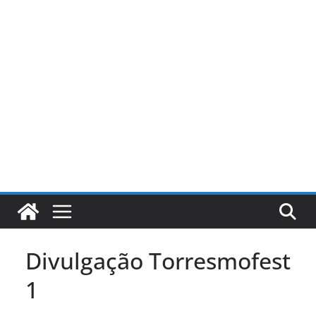
Pular
para
o
conteúdo
Divulgação Torresmofest
1