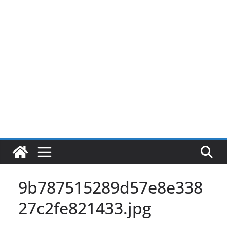
Pular
para
o
conteúdo
9b787515289d57e8e338
27c2fe821433.jpg