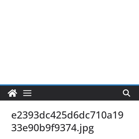
Pular
para
o
conteúdo
e2393dc425d6dc710a19
33e90b9f9374.jpg