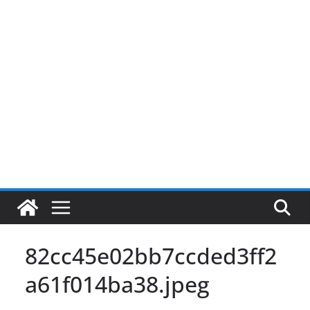
Pular
para
o
conteúdo
82cc45e02bb7ccded3ff2
a61f014ba38.jpeg