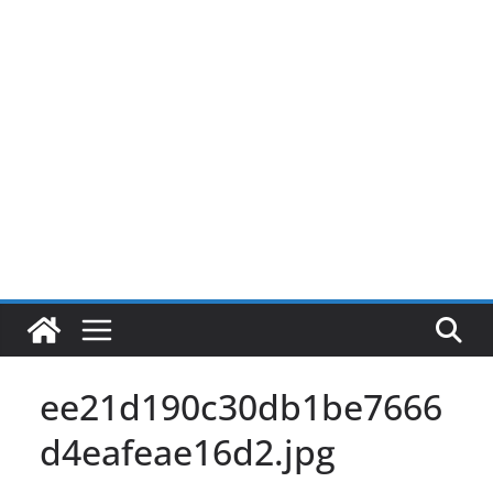
Pular
para
o
conteúdo
ee21d190c30db1be7666
d4eafeae16d2.jpg