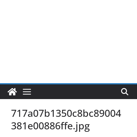
Pular
para
o
conteúdo
717a07b1350c8bc89004
381e00886ffe.jpg