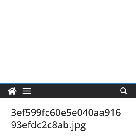
Pular
para
o
conteúdo
3ef599fc60e5e040aa916
93efdc2c8ab.jpg