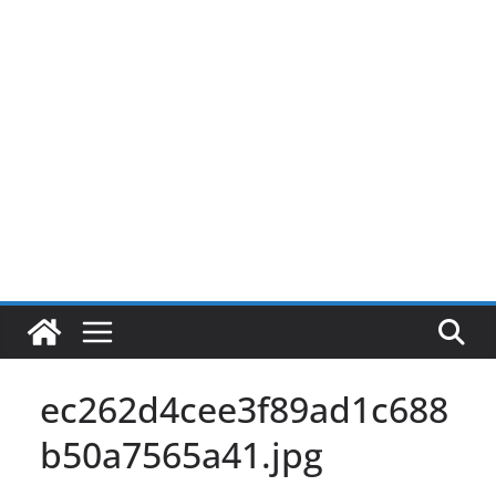
Pular
para
o
conteúdo
ec262d4cee3f89ad1c688
b50a7565a41.jpg