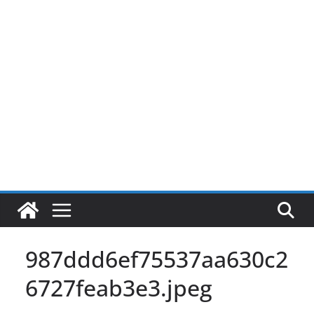
Pular
para
o
conteúdo
987ddd6ef75537aa630c2
6727feab3e3.jpeg