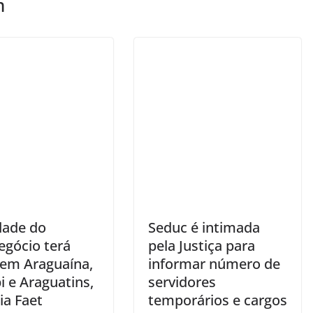
m
dade do
Seduc é intimada
egócio terá
pela Justiça para
 em Araguaína,
informar número de
i e Araguatins,
servidores
ia Faet
temporários e cargos