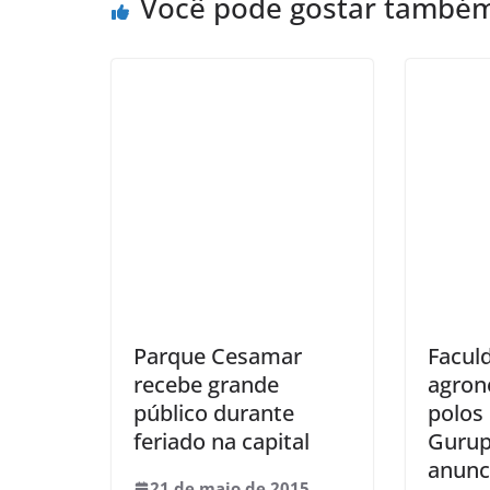
Você pode gostar també
Parque Cesamar
Facul
recebe grande
agron
público durante
polos
feriado na capital
Gurup
anunc
21 de maio de 2015