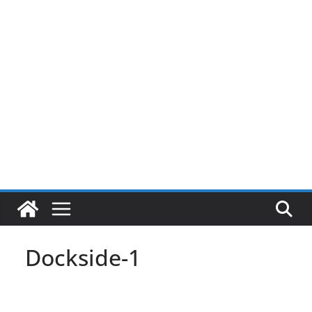
Pular
para
o
conteúdo
Dockside-1