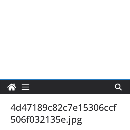
Pular
para
o
conteúdo
4d47189c82c7e15306ccf
506f032135e.jpg