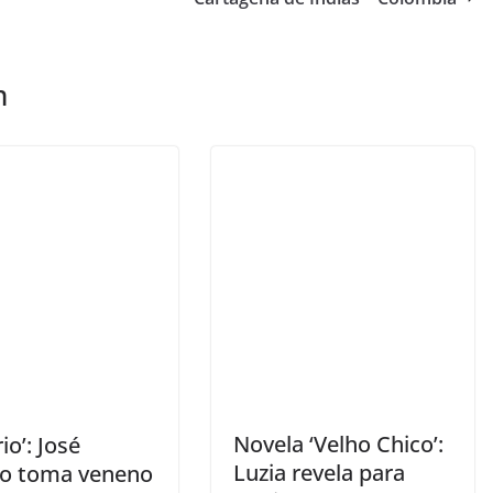
m
Novela ‘Velho Chico’:
io’: José
Luzia revela para
do toma veneno