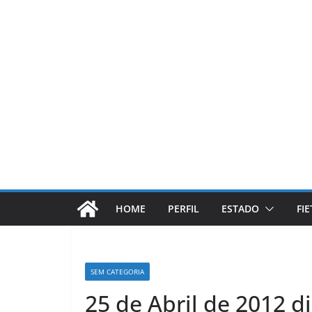
Pular
para
o
conteúdo
HOME
PERFIL
ESTADO
FI
SEM CATEGORIA
25 de Abril de 2012 d