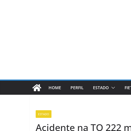
Pular
para
o
conteúdo
HOME
PERFIL
ESTADO
FI
ESTADO
Acidente na TO 222 m