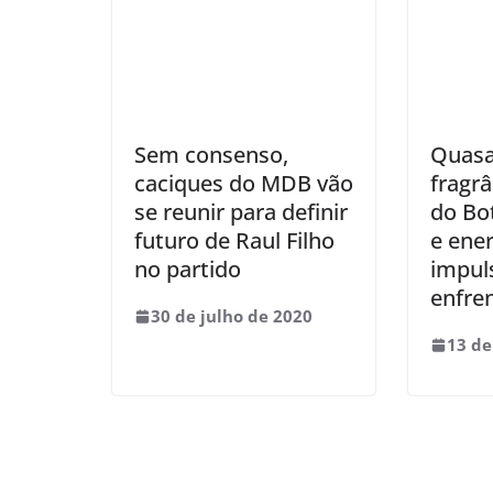
Sem consenso,
Quasa
caciques do MDB vão
fragr
se reunir para definir
do Bot
futuro de Raul Filho
e ene
no partido
impul
enfren
30 de julho de 2020
13 de