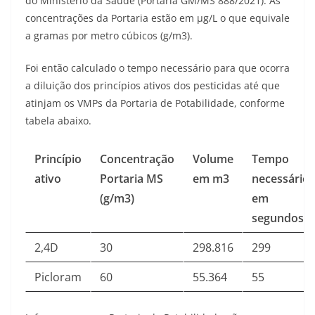
do Ministério da Saúde (Portaria GM/MS 888/2021). As
concentrações da Portaria estão em µg/L o que equivale
a gramas por metro cúbicos (g/m3).
Foi então calculado o tempo necessário para que ocorra
a diluição dos princípios ativos dos pesticidas até que
atinjam os VMPs da Portaria de Potabilidade, conforme
tabela abaixo.
Princípio
Concentração
Volume
Tempo
ativo
Portaria MS
em m3
necessário
(g/m3)
em
segundos
2,4D
30
298.816
299
Picloram
60
55.364
55