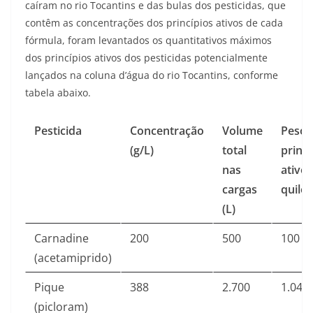
caíram no rio Tocantins e das bulas dos pesticidas, que
contêm as concentrações dos princípios ativos de cada
fórmula, foram levantados os quantitativos máximos
dos princípios ativos dos pesticidas potencialmente
lançados na coluna d’água do rio Tocantins, conforme
tabela abaixo.
Pesticida
Concentração
Volume
Peso 
(g/L)
total
princí
nas
ativo
cargas
quilos
(L)
Carnadine
200
500
100
(acetamiprido)
Pique
388
2.700
1.048
(picloram)