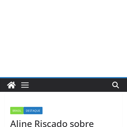
Pular
para
o
conteúdo
BRASIL
DESTAQUE
Aline Riscado sobre