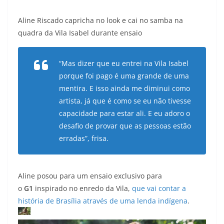
Aline Riscado capricha no look e cai no samba na
quadra da Vila Isabel durante ensaio
“Mas dizer que eu entrei na Vila Isabel
porque foi pago é uma grande de uma
mentira. E isso ainda me diminui como
artista, já que é como se eu não tivesse
capacidade para estar ali. E eu adoro o
desafio de provar que as pessoas estão
erradas”, frisa.
Aline posou para um ensaio exclusivo para
o
G1
inspirado no enredo da Vila,
que vai contar a
história de Brasília através de uma lenda indígena
.