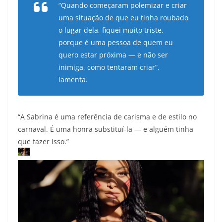
“Quando começaram polemizar e criar
uma situação de que eu tinha roubado
o lugar dela, fiquei muito triste,
porque é uma pessoa de quem eu
quero estar próxima — e não ser
inimiga, como tentaram criar”,
lamenta.
“A Sabrina é uma referência de carisma e de estilo no
carnaval. É uma honra substituí-la — e alguém tinha
que fazer isso.”