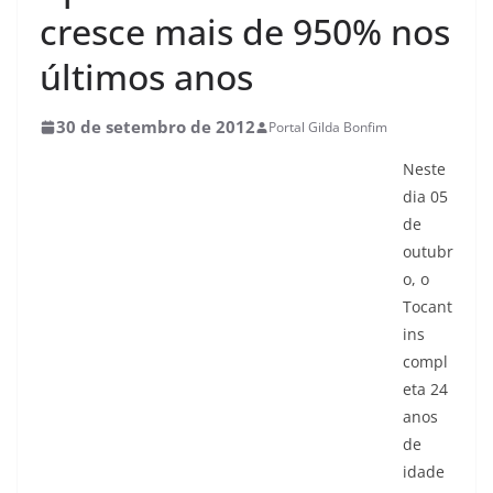
cresce mais de 950% nos
últimos anos
30 de setembro de 2012
Portal Gilda Bonfim
Neste
dia 05
de
outubr
o, o
Tocant
ins
compl
eta 24
anos
de
idade