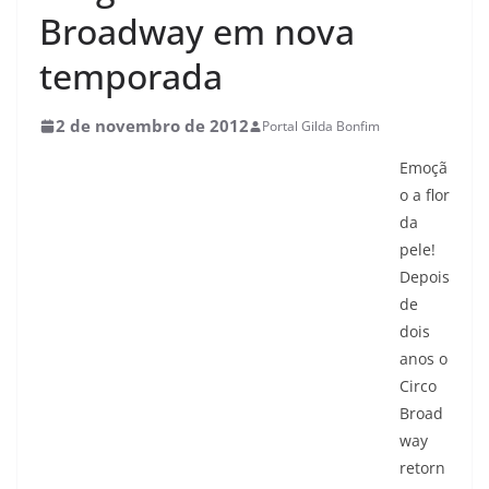
Broadway em nova
temporada
2 de novembro de 2012
Portal Gilda Bonfim
Emoçã
o a flor
da
pele!
Depois
de
dois
anos o
Circo
Broad
way
retorn