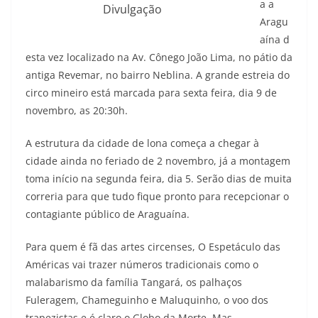
a a
Divulgação
Aragu
aína d
esta vez localizado na Av. Cônego João Lima, no pátio da
antiga Revemar, no bairro Neblina. A grande estreia do
circo mineiro está marcada para sexta feira, dia 9 de
novembro, as 20:30h.
A estrutura da cidade de lona começa a chegar à
cidade ainda no feriado de 2 novembro, já a montagem
toma início na segunda feira, dia 5. Serão dias de muita
correria para que tudo fique pronto para recepcionar o
contagiante público de Araguaína.
Para quem é fã das artes circenses, O Espetáculo das
Américas vai trazer números tradicionais como o
malabarismo da família Tangará, os palhaços
Fuleragem, Chameguinho e Maluquinho, o voo dos
trapezistas e é claro o Globo da Morte. Mas