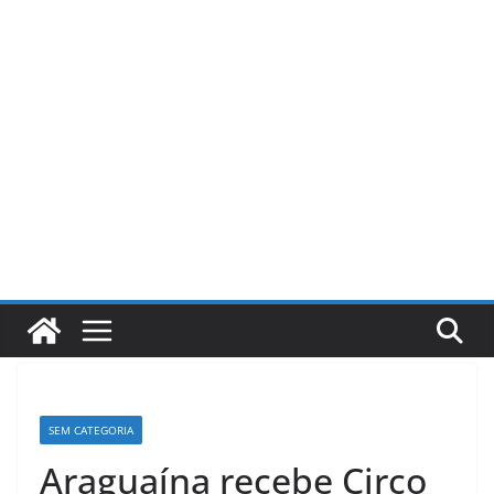
Pular
para
o
conteúdo
SEM CATEGORIA
Araguaína recebe Circo