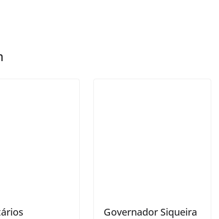
m
tários
Governador Siqueira