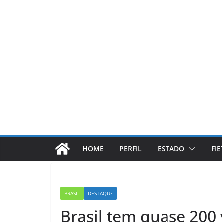
Pular
para
o
conteúdo
HOME
PERFIL
ESTADO
FI
BRASIL
DESTAQUE
Brasil tem quase 200 