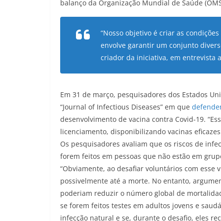
balanço da Organização Mundial de Saúde (OMS)
“Nosso objetivo é criar as condiçõe
envolve garantir um conjunto divers
criador da iniciativa, em entrevista 
Em 31 de março, pesquisadores dos Estados Unid
“Journal of Infectious Diseases” em que
defendem
desenvolvimento de vacina contra Covid-19. “Es
licenciamento, disponibilizando vacinas eficaz
Os pesquisadores avaliam que os riscos de infe
forem feitos em pessoas que não estão em grupo
“Obviamente, ao desafiar voluntários com esse ví
possivelmente até a morte. No entanto, argument
poderiam reduzir o número global de mortalidade
se forem feitos testes em adultos jovens e saud
infecção natural e se, durante o desafio, eles