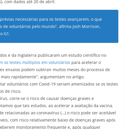
, com dados até 20 de abril.
s prévias necessárias para os testes avançarem, o que
o de voluntários pelo mundo”, afirma Josh Morrison,
ao G1.
os e da Inglaterra publicaram um estudo científico no
 os testes múltiplos em voluntários
para acelerar o
ses ensaios podem subtrair muitos meses do processo de
es mais rapidamente”, argumentam no artigo.
ctar voluntários com Covid-19 seriam amenizados se os testes
s de risco.
rus, corre-se o risco de causar doenças graves e
amos que tais estudos, ao acelerar a avaliação da vacina,
 relacionadas ao coronavírus (…) o risco pode ser aceitável
áveis, com risco relativamente baixo de doenças graves após
 receberem monitoramento frequente e, após qualquer