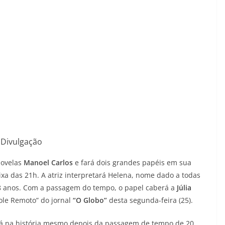
Divulgação
novelas
Manoel Carlos
e fará dois grandes papéis em sua
ixa das 21h. A atriz interpretará Helena, nome dado a todas
 18 anos. Com a passagem do tempo, o papel caberá a
Júlia
ole Remoto” do jornal
“O Globo”
desta segunda-feira (25).
á na história mesmo depois da passagem de tempo de 20