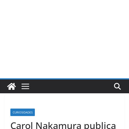
Pular
para
o
conteúdo
CURIOSIDADES
Carol Nakamura publica