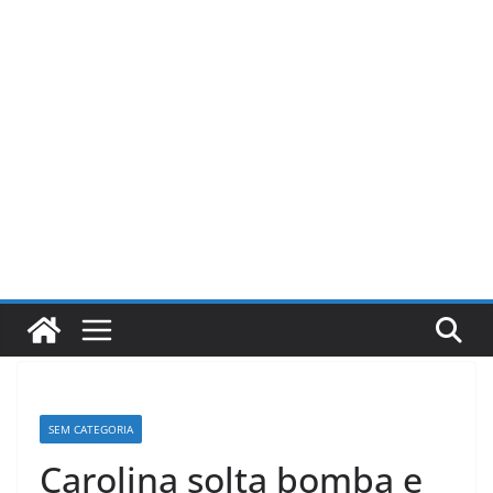
Pular
para
o
conteúdo
SEM CATEGORIA
Carolina solta bomba e