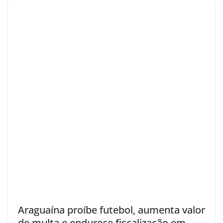
Araguaína proíbe futebol, aumenta valor
de multa e endurece fiscalização em