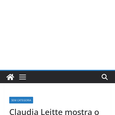
Pular
para
o
conteúdo
SEM CATEGORIA
Claudia Leitte mostra o