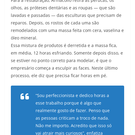
Para a restauração, Armacollo retira as perucas, os
olhos, as próteses dentárias e as roupas — que são
lavadas e passadas — das esculturas que precisam de
reparos. Depois, os rostos de cada uma são
remodelados com uma massa feita com cera, vaselina e
óleo mineral.
Essa mistura de produtos é derretida e a massa fica,
em média, 12 horas esfriando. Somente depois disso, e
se estiver no ponto correto para modelar, é que o
empresário começa a esculpir as faces. Neste último
processo, ele diz que precisa ficar horas em pé.
“Sou perfeccionista e dedico horas a
esse trabalho porque é algo que
realmente gosto de fazer. Penso que
as pessoas criticam a troco de nada.
Não me importo. Acredito que isso só
vai atrair mais curiosos”, enfatiza