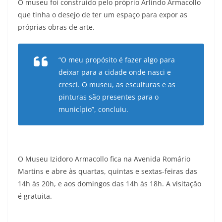
O museu foi construído pelo próprio Arlindo Armacollo
que tinha o desejo de ter um espaço para expor as
próprias obras de arte.
“O meu propósito é fazer algo para
deixar para a cidade onde nasci e
cresci. O museu, as esculturas e as
pinturas são presentes para o
município”, concluiu.
O Museu Izidoro Armacollo fica na Avenida Romário
Martins e abre às quartas, quintas e sextas-feiras das
14h às 20h, e aos domingos das 14h às 18h. A visitação
é gratuita.