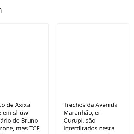
m
to de Axixá
Trechos da Avenida
te em show
Maranhão, em
nário de Bruno
Gurupi, são
rone, mas TCE
interditados nesta