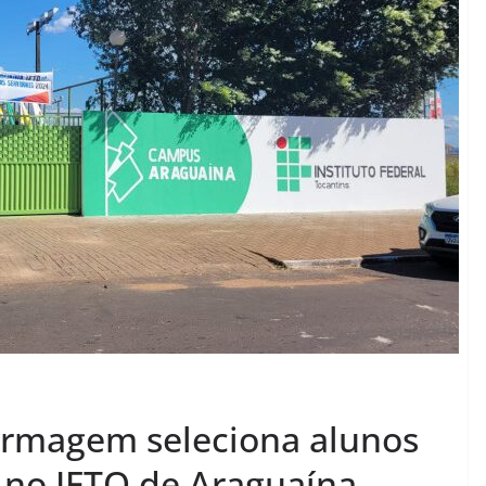
ermagem seleciona alunos
r no IFTO de Araguaína