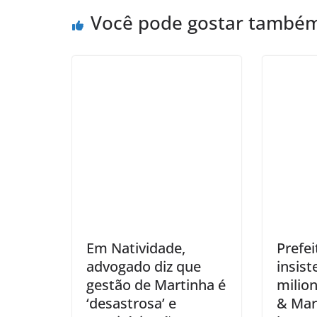
Você pode gostar també
Em Natividade,
Prefei
advogado diz que
insis
gestão de Martinha é
milio
‘desastrosa’ e
& Mar